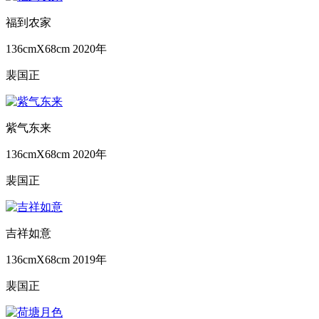
福到农家
136cmX68cm
2020年
裴国正
紫气东来
136cmX68cm
2020年
裴国正
吉祥如意
136cmX68cm
2019年
裴国正