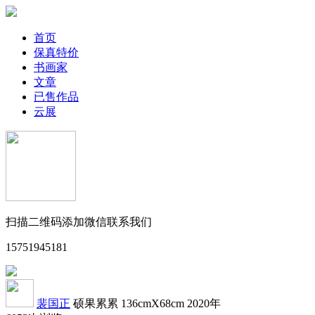
首页
保真特价
书画家
文章
已售作品
云展
扫描二维码添加微信联系我们
15751945181
裴国正
硕果累累
136cmX68cm
2020年