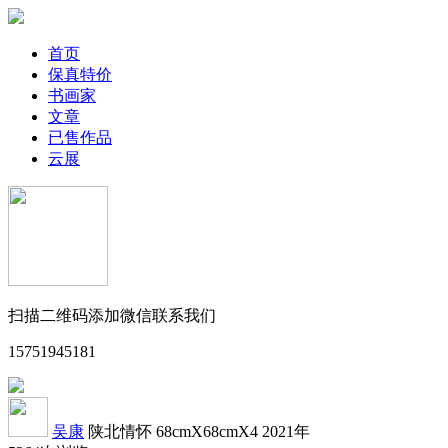
首页
保真特价
书画家
文章
已售作品
云展
扫描二维码添加微信联系我们
15751945181
吴康
陕北情怀
68cmX68cmX4
2021年