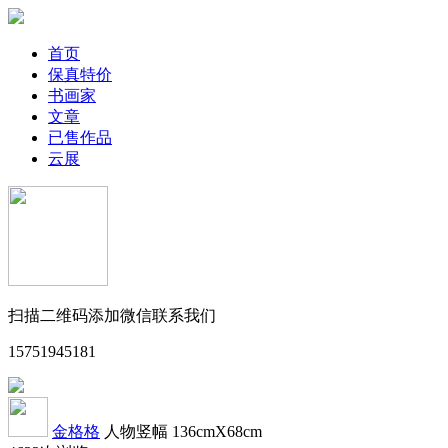
首页
保真特价
书画家
文章
已售作品
云展
扫描二维码添加微信联系我们
15751945181
金格格
人物竖幅
136cmX68cm