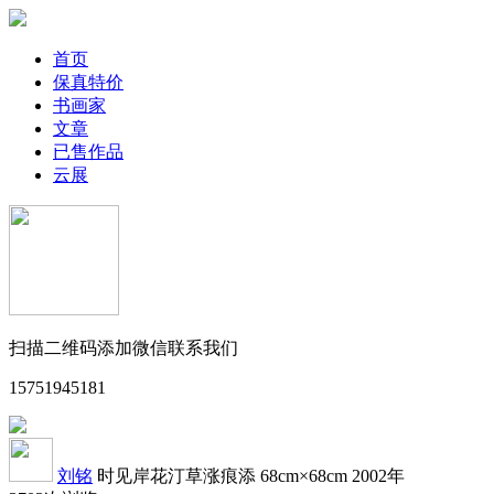
首页
保真特价
书画家
文章
已售作品
云展
扫描二维码添加微信联系我们
15751945181
刘铭
时见岸花汀草涨痕添
68cm×68cm
2002年