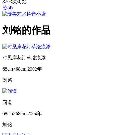
3703次浏览
赞(
4
)
刘铭的作品
时见岸花汀草涨痕添
68cm×68cm
2002年
刘铭
问道
68cm×68cm
2004年
刘铭