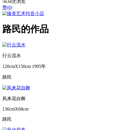
5634次浏览
赞(
0
)
路民的作品
行云流水
120cmX150cm
1995年
路民
风来花自舞
136cmX68cm
路民