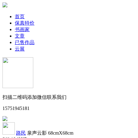
首页
保真特价
书画家
文章
已售作品
云展
扫描二维码添加微信联系我们
15751945181
路民
泉声云影
68cmX68cm